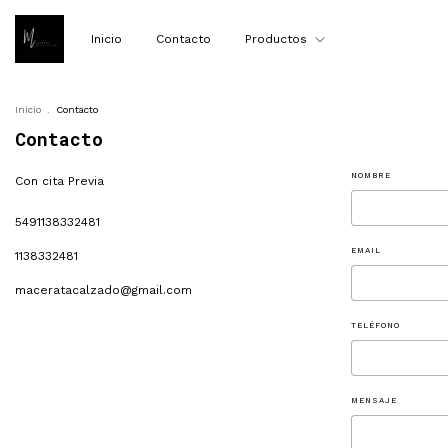
Inicio
Contacto
Productos
Inicio
.
Contacto
Contacto
NOMBRE
Con cita Previa
5491138332481
EMAIL
1138332481
maceratacalzado@gmail.com
TELÉFONO
MENSAJE