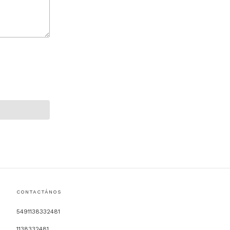
CONTACTÁNOS
5491138332481
1138332481