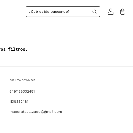
0
ros filtros.
CONTACTÁNOS
5491138332481
1138332481
maceratacalzado@gmail.com